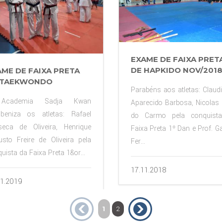
EXAME DE FAIXA PRET
DE HAPKIDO NOV/201
ME DE FAIXA PRETA
 TAEKWONDO
Parabéns aos atletas: Claud
Academia Sadja Kwan
Aparecido Barbosa, Nicolas 
abeniza os atletas: Rafael
do Carmo pela conquist
seca de Oliveira, Henrique
Faixa Preta 1º Dan e Prof. Ga
sto Freire de Oliveira pela
Fer...
uista da Faixa Preta 1&or...
17.11.2018
11.2019
1
2