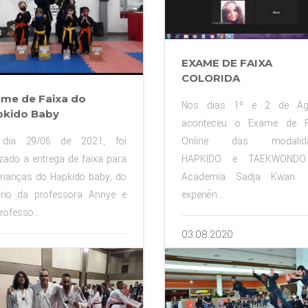
EXAME DE FAIXA
COLORIDA
me de Faixa do
Nos dias 1º e 2 de Ag
kido Baby
aconteceu o Exame de F
dia 29/06 de 2021, foi
Online das modalida
izado a entrega de faixa para
HAPKIDO e TAEKWONDO
rianças do Hapkido baby, do
Academia Sadja Kwan.
ário da professora Annye e
experiên...
rofesso...
03.08.2020
06.2021