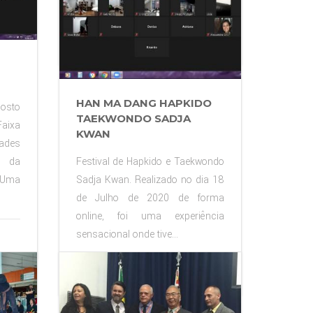
Maio&n...
07.04.2022
HAN MA DANG HAPKIDO
osto
TAEKWONDO SADJA
aixa
KWAN
des
Festival de Hapkido e Taekwondo
 da
Sadja Kwan. Realizado no dia 18
 Uma
de Julho de 2020 de forma
online, foi uma experiência
sensacional onde tive...
19.07.2020