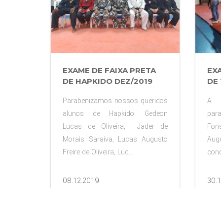
EXAME DE FAIXA PRETA
EXA
DE HAPKIDO DEZ/2019
DE
Parabenizamos nossos queridos
A 
alunos de Hapkido: Gedeon
par
Lucas de Oliveira, Jader de
Fon
Morais Saraiva, Lucas Augusto
Augu
Freire de Oliveira, Luc...
conq
08.12.2019
30.