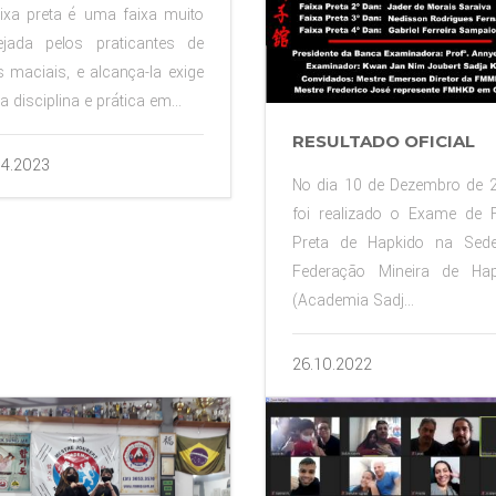
ixa preta é uma faixa muito
ejada pelos praticantes de
s maciais, e alcança-la exige
a disciplina e prática em...
RESULTADO OFICIAL
04.2023
No dia 10 de Dezembro de 
foi realizado o Exame de 
Preta de Hapkido na Sed
Federação Mineira de Hap
(Academia Sadj...
26.10.2022