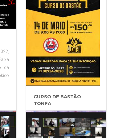
2022,
Faixa
e da
kido
CURSO DE BASTÃO
TONFA
Dia 14 de Maio de 2022 De 9 as
17hs Inscrição: R$200,00
Inscrições feitas até dia 10 de