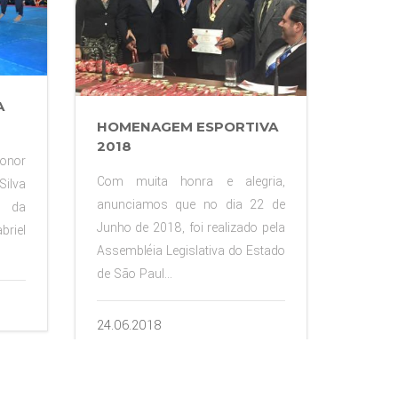
A
8
HOMENAGEM ESPORTIVA
2018
ionor
Com muita honra e alegria,
Silva
anunciamos que no dia 22 de
a da
Junho de 2018, foi realizado pela
briel
Assembléia Legislativa do Estado
de São Paul...
24.06.2018