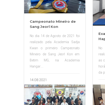
Campeonato Mineiro de
Sang Jeorl Kon
Exa
No dia 14 de Agosto de 2021 foi
Hap
realizado pela Academia Sadja
No 
Kwan o primeiro Campeonato
real
Mineiro de Sang Jeorl Kon em
as c
Betim MG, na Academia
hor
Hangar....
da p
14.08.2021
30.